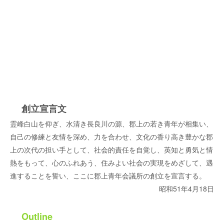
創立宣言文
霊峰白山を仰ぎ、水清き長良川の源、郡上の若き青年が相集い、
自己の修練と友情を深め、力を合わせ、文化の香り高き豊かな郡
上の次代の担い手として、
社会的責任を自覚し、英知と勇気と情
熱をもって、心のふれあう、住みよい社会の実現をめざして、遇
進することを誓い、ここに郡上青年会議所の創立を宣言する。
昭和51年4月18日
Outline