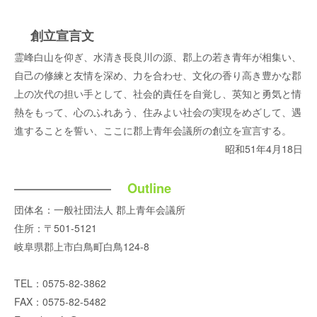
創立宣言文
霊峰白山を仰ぎ、水清き長良川の源、郡上の若き青年が相集い、
自己の修練と友情を深め、力を合わせ、文化の香り高き豊かな郡
上の次代の担い手として、
社会的責任を自覚し、英知と勇気と情
熱をもって、心のふれあう、住みよい社会の実現をめざして、遇
進することを誓い、ここに郡上青年会議所の創立を宣言する。
昭和51年4月18日
Outline
団体名：一般社団法人 郡上青年会議所
住所：〒501-5121
岐阜県郡上市白鳥町白鳥124-8
TEL：0575-82-3862
FAX：0575-82-5482