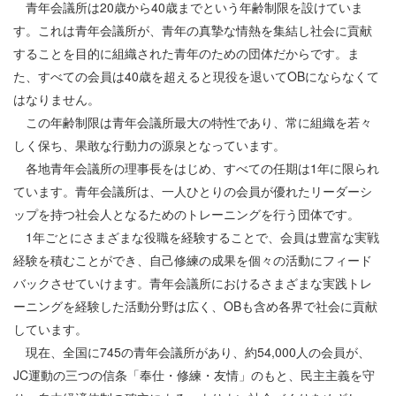
青年会議所は20歳から40歳までという年齢制限を設けていま
す。これは青年会議所が、青年の真摯な情熱を集結し社会に貢献
することを目的に組織された青年のための団体だからです。ま
た、すべての会員は40歳を超えると現役を退いてOBにならなくて
はなりません。
この年齢制限は青年会議所最大の特性であり、常に組織を若々
しく保ち、果敢な行動力の源泉となっています。
各地青年会議所の理事長をはじめ、すべての任期は1年に限られ
ています。青年会議所は、一人ひとりの会員が優れたリーダーシ
ップを持つ社会人となるためのトレーニングを行う団体です。
1年ごとにさまざまな役職を経験することで、会員は豊富な実戦
経験を積むことができ、自己修練の成果を個々の活動にフィード
バックさせていけます。青年会議所におけるさまざまな実践トレ
ーニングを経験した活動分野は広く、OBも含め各界で社会に貢献
しています。
現在、全国に745の青年会議所があり、約54,000人の会員が、
JC運動の三つの信条「奉仕・修練・友情」のもと、民主主義を守