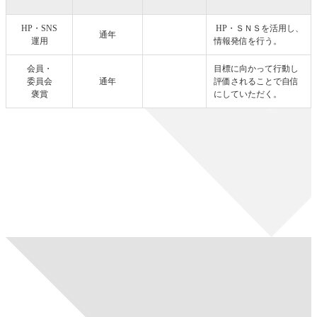
HP・SNS
HP・ＳＮＳを活用し、
通年
運用
情報発信を行う。
会員・
目標に向かって行動し
委員会
通年
評価されることで自信
褒賞
にしていただく。