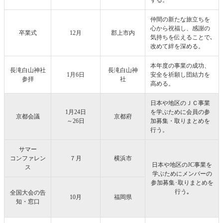
する。
仲間の新たな旅立ちを
心から祝福し、感謝の
卒業式
12月
郡上市内
気持ちを伝えることで､
改めて絆を深める。
本年度の事業の成功、
長滝白山神社
長滝白山神
1月6日
安全を祈願し団結力を
参拝
社
高める。
日本や地区のＪＣ事業
1月24日
を学ぶために会員の参
京都会議
京都府
～26日
加募集・取りまとめを
行う。
サマー
コンファレン
７月
横浜市
日本や地区のJC事業を
ス
学ぶためにメンバーの
参加募集･取りまとめを
行う｡
全国大会の告
10月
福岡県
知・窓口