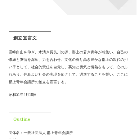
創立宣言文
霊峰白山を仰ぎ、水清き長良川の源、郡上の若き青年が相集い、自己の
修練と友情を深め、力を合わせ、文化の香り高き豊かな郡上の次代の担
い手として、
社会的責任を自覚し、英知と勇気と情熱をもって、心のふ
れあう、住みよい社会の実現をめざして、遇進することを誓い、ここに
郡上青年会議所の創立を宣言する。
昭和51年4月18日
Outline
団体名：一般社団法人 郡上青年会議所