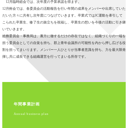
12月臨時総会では、次年度の予算承認を得ます。
12月例会では、各委員会の活動報告を行い年間の成果をメンバーや出席していた
だいた方々に共有し次年度につなげていきます。卒業式ではJC運動を牽引して
こられた卒業生、修了生の旅立ちを祝福し、卒業生の想いを今後の活動に引き継
いでいきます。
総務委員会・事務局は、裏方に徹するだけの存在ではなく、組織づくりの一端を
担う委員会としての自覚を持ち、郡上青年会議所の可能性を内から押し広げる役
割を担ってまいります。メンバー一人ひとりが当事者意識を持ち、力を最大限発
揮し共に成長できる組織運営を行ってまいる所存です。
年間事業計画
Annual business plan