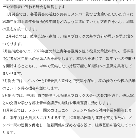
ーや関係者に伝わる総会を運営します。
1月例会では、各委員会の活動を共有しメンバー及びご出席いただいた方々に
2026年度郡上青年会議所が1年間をどのように進めていくか方向性を示し、組織
の意志を統一します。
2月例会では、岐阜会議へ参加し、岐阜ブロックの基本方針や思いを学ぶ場を
つくります。
7月臨時総会では、2027年度の郡上青年会議所を担う役員の承認を行い、理事長
予定者が次年度への意気込みを表明します。本総会を通じて、次年度への舵取り
を開始するとともに、単年で完結しない持続可能なJC運動への意識を共有して
まいります。
7月例会では、メンバーとOB会員の皆様とで交流を深め、JCの歩みや今後の活動
のヒントを得る機会を創出します。
9月例会では、中津川市で開催される岐阜ブロック大会への参加を通じ、他LOM
との交流や学びを郡上青年会議所の運動や事業運営に活かします。
11月例会では、メンバー間のコミュニケーションを高める対内事業を開催しま
す。本年度は会員拡大に注力する中で、JC運動の円滑な運営を支えるため、メ
ンバー間の連携を促進し、信頼関係を深める場を設け、組織基盤を強化してまい
ります。