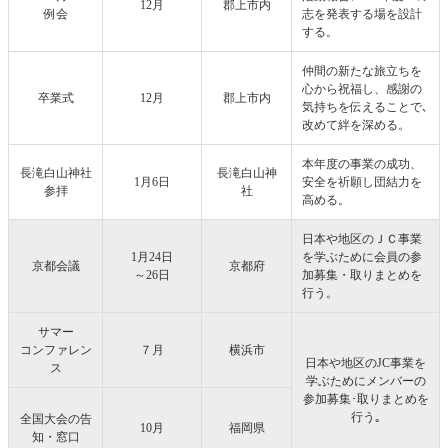
12月
郡上市内
例会
志を発表する場を設計
する。
仲間の新たな旅立ちを
心から祝福し、感謝の
卒業式
12月
郡上市内
気持ちを伝えることで､
改めて絆を深める。
本年度の事業の成功、
長滝白山神社
長滝白山神
1月6日
安全を祈願し団結力を
参拝
社
高める。
日本や地区のＪＣ事業
1月24日
を学ぶために会員の参
京都会議
京都府
～26日
加募集・取りまとめを
行う。
サマー
コンファレン
７月
横浜市
日本や地区のJC事業を
ス
学ぶためにメンバーの
参加募集･取りまとめを
行う｡
全国大会の告
10月
福岡県
知・窓口