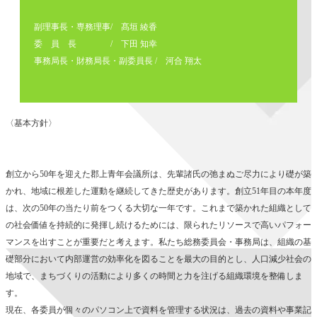
副理事長・専務理事/
髙垣 綾香
委
員
長 / 下田 知幸
事務局長
・
財務局長・副委員長 /
河合 翔太
〈基本方針〉
創立から50年を迎えた郡上青年会議所は、先輩諸氏の弛まぬご尽力により礎が築
かれ、地域に根差した運動を継続してきた歴史があります。創立51年目の本年度
は、次の50年の当たり前をつくる大切な一年です。これまで築かれた組織として
の社会価値を持続的に発揮し続けるためには、限られたリソースで高いパフォー
マンスを出すことが重要だと考えます。私たち総務委員会・事務局は、組織の基
礎部分において内部運営の効率化を図ることを最大の目的とし、人口減少社会の
地域で、まちづくりの活動により多くの時間と力を注げる組織環境を整備しま
す。
現在、各委員が個々のパソコン上で資料を管理する状況は、過去の資料や事業記