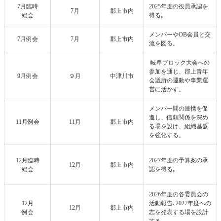
7月臨時
2025年度の役員承認を
7月
郡上市内
総会
得る｡
メンバーやOB会員と交
7月例会
7月
郡上市内
流を図る。
岐阜ブロック大会への
参加を通じ、郡上青年
9月例会
９月
中津川市
会議所の運動や事業運
営に活かす。
メンバー間の連携を促
進し、信頼関係を深め
11月例会
11月
郡上市内
る場を設け、組織基盤
を強化する。
12月臨時
2027年度の予算案の承
12月
郡上市内
総会
認を得る｡
2026年度の各委員会の
12月
活動報告､2027年度への
12月
郡上市内
例会
志を発表する場を設計