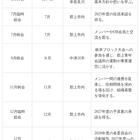
阜長良川
基本方針や想いを学ぶ｡
7月臨時
2025年度の役員承認を
7月
郡上市内
総会
得る｡
メンバーやOB会員と交
7月例会
7月
郡上市内
流を図る。
岐阜ブロック大会への
参加を通じ、郡上青年
9月例会
９月
中津川市
会議所の運動や事業運
営に活かす。
メンバー間の連携を促
進し、信頼関係を深め
11月例会
11月
郡上市内
る場を設け、組織基盤
を強化する。
12月臨時
2027年度の予算案の承
12月
郡上市内
総会
認を得る｡
2026年度の各委員会の
12月
活動報告､2027年度への