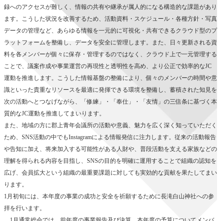
録へのアクセスが難しく、情報の共有や継承が属人的になる構造的な課題があり
ます。こうした状況を改善するため、活動資料・スケジュール・各種方針・写真
データの管理など、あらゆる情報を一元的に可視化・共有できるクラウド型のプ
ラットフォームを整備し、データを安全に管理します。また、日々更新される資
料を各メンバーが個々に保存・管理するのではなく、クラウド上で一元管理する
ことで、議案作成や事業運営の再現性と透明性を高め、より公正で効率的なJC
運動を推進します。こうした情報基盤の整備により、個々のメンバーの時間や意
識といった貴重なリソースを最適に発揮できる環境を整備し、蓄積された知見を
次の活動へとつなげながら、「修練」・「奉仕」・「友情」の三信条に基づく本
質的なJC運動を推進してまいります。
また、地域の方に郡上青年会議所の活動や意義、魅力を広く深く知っていただく
ため、SNS活動の中でもInstagramによる情報発信に注力します。従来の活動報告
や告知に加え、将来加入する可能性がある人財や、普段活動を支える家族などの
理解を得られる内容を目指し、SNSの目的を明確に運用することで組織の認知を
広げ、会員拡大という組織の最重要課題に対しても実効的な貢献を果たしてまい
ります。
1月初旬には、本年度の事業の成功と安全を祈願するために長滝白山神社への参
拝を行います。
1月通常総会では、前年度の事業報告及び決算、本年度の予算についてメンバ