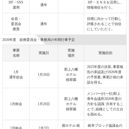
HP・SNS
HP・ＳＮＳを活用し、
通年
運用
情報発信を行う。
会員・
目標に向かって行動し
委員会
通年
評価されることで自信
褒賞
にしていただく。
2026年度 総務委員会・事務局の年間行事予定
事業
実施
実施日
実施目的
名称
場所
2025年度の決算､事業報
郡上八幡
1月
告の承認及び2026年度
1月20日
ホテル
通常総会
の予算案､事業計画の承
積翠園
認を得る｡
メンバーが(一社)郡上
郡上八幡
青年会議所2026年度の
1月例会
1月20日
ホテル
方針を認識･共有するこ
積翠園
とで､組織としての土台
を固める｡
都ホテル 岐
岐阜ブロック協議会の
2月例会
2月7日