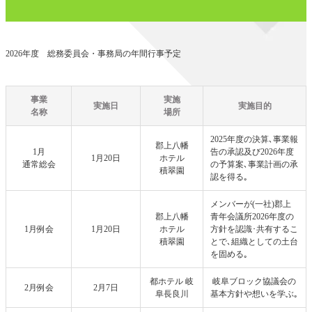
2026年度 総務委員会・事務局の年間行事予定
事業
実施
実施日
実施目的
名称
場所
2025年度の決算､事業報
郡上八幡
1月
告の承認及び2026年度
1月20日
ホテル
通常総会
の予算案､事業計画の承
積翠園
認を得る｡
メンバーが(一社)郡上
郡上八幡
青年会議所2026年度の
1月例会
1月20日
ホテル
方針を認識･共有するこ
積翠園
とで､組織としての土台
を固める｡
都ホテル 岐
岐阜ブロック協議会の
2月例会
2月7日
阜長良川
基本方針や想いを学ぶ｡